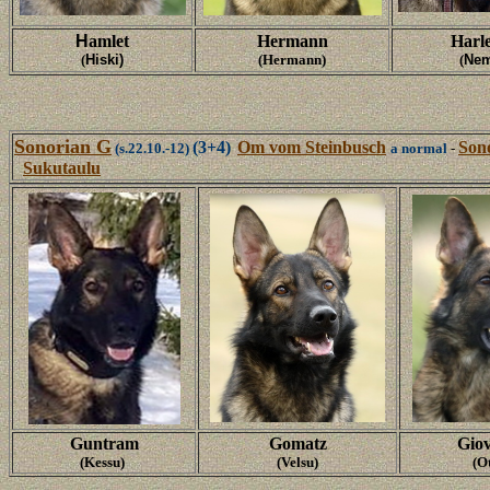
H
amlet
Hermann
Harl
(
Hiski)
(Hermann)
(
Nem
Sonorian G
(3+4)
Om vom Steinbusch
Son
(s.22.10.-12)
a normal
-
Sukutaulu
Guntram
Gomatz
Gio
(Kessu)
(Velsu)
(O