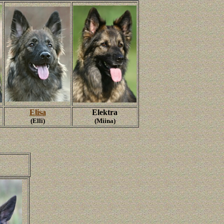
Elisa
Elektra
(Elli)
(Miina)