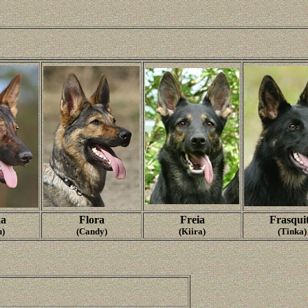
ka
Flora
Freia
Frasqui
u)
(Candy)
(Kiira)
(Tinka)