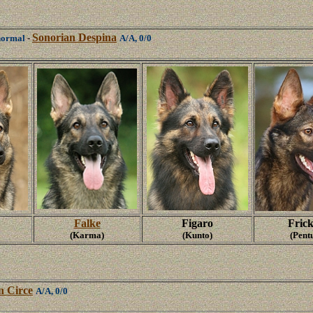
Sonorian Despina
normal
-
A/A, 0/0
Falke
Figaro
Fric
(Karma)
(Kunto)
(Pent
n Circe
A/A, 0/0