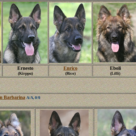
Ernesto
Enrico
Eboli
(Kirppu)
(Rico)
(Lilli)
n Barbarina
A/A, 0/0