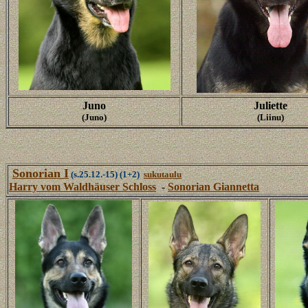
Juno
Juliette
(Juno)
(Liinu)
Sonorian I
(s.25.12.-15)
(1+2)
sukutaulu
Harry vom Waldhäuser Schloss
-
Sonorian Giannetta