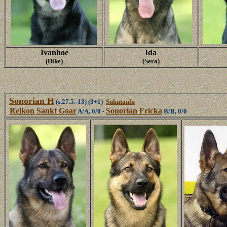
Ivanhoe
Ida
(Dike)
(Sera)
Sonorian H
(s.27.5.-13)
(3+1)
Sukutaulu
Reikon Sankt Goar
Sonorian Fricka
A/A, 0/0
-
B/B, 0/0