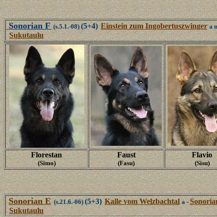
Sonorian F
(5+4)
Einstein zum Ingobertuszwinger
(s.5.1.-08)
a 
Sukutaulu
Florestan
Faust
Flavio
(Simo)
(Fasu)
(Sisu)
Sonorian E
(5+3)
Kalle vom Welzbachtal
Sonoria
(s.21.6.-06)
a
-
Sukutaulu