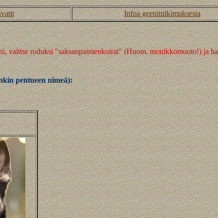
vatit
Infoa geenitutkimuksesta
i, valitse roduksi "saksanpaimenkoirat" (Huom. monikkomuoto!) ja hak
unkin pentueen nimeä):