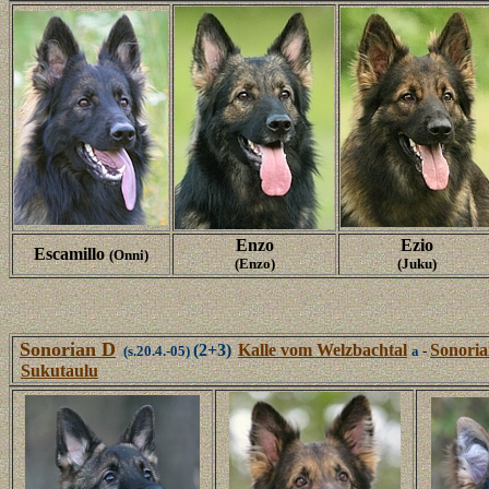
Enzo
Ezio
Escamillo
(Onni)
(Enzo)
(Juku)
Sonorian D
(2+3)
Kalle vom Welzbachtal
Sonoria
(s.20.4.-05)
a
-
Sukutaulu