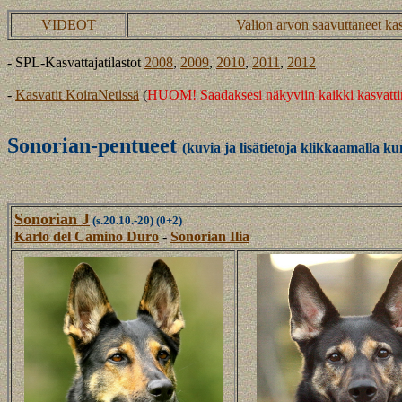
VIDEOT
Valion arvon saavuttaneet kas
- SPL-Kasvattajatilastot
2008
,
2009
,
2010
,
2011
,
2012
-
Kasvatit KoiraNetissä
(
HUOM! Saadaksesi näkyviin kaikki kasvattin
Sonorian-pentueet
(kuvia ja lisätietoja klikkaamalla k
Sonorian J
(s.20.10.-20)
(0+2)
Karlo del Camino Duro
-
Sonorian Ilia