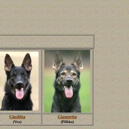
Giuditta
Giannetta
(Vea)
(Pilkku)