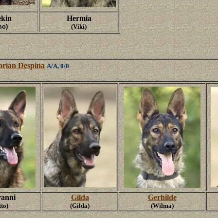
ekin
Hermia
o)
(Viki)
orian Despina
A/A, 0/0
vanni
Gilda
Gerhilde
tto)
(Gilda)
(Wilma)