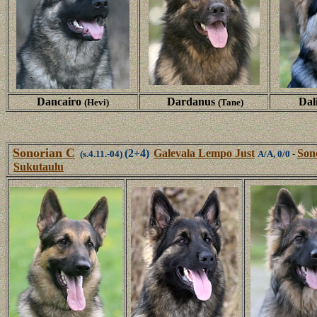
Dancairo
Dardanus
Dal
(Hevi)
(Tane)
Sonorian C
(2+4)
Galevala Lempo Just
Son
(s.4.11.-04)
A/A, 0/0
-
Sukutaulu