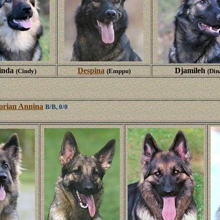
inda
Despina
Djamileh
(Cindy)
(Emppu)
(Din
orian Annina
B/B, 0/0