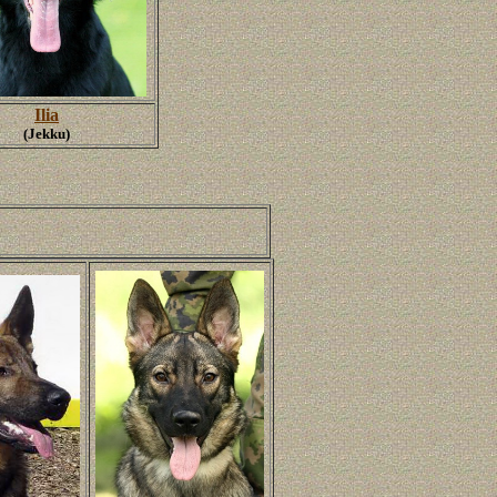
Ilia
(Jekku)