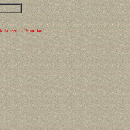
ukriteeriksi "Sonorian".